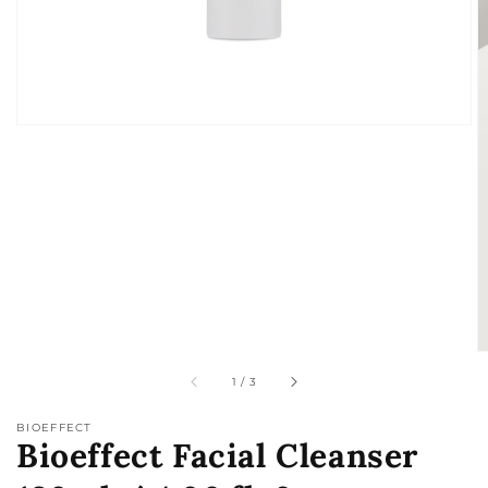
de
galería
de
1
/
3
BIOEFFECT
Bioeffect Facial Cleanser