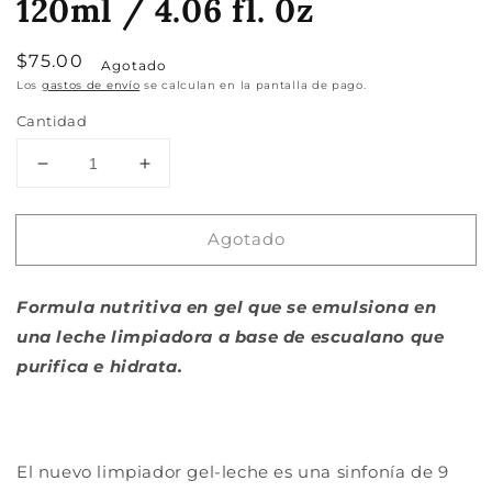
120ml / 4.06 fl. 0z
Precio
$75.00
Agotado
habitual
Los
gastos de envío
se calculan en la pantalla de pago.
Cantidad
Reducir
Aumentar
cantidad
cantidad
para
para
Agotado
Bioeffect
Bioeffect
Facial
Facial
Cleanser
Cleanser
Formula nutritiva en gel que se emulsiona en
120ml
120ml
/
/
una leche limpiadora a base de escualano que
4.06
4.06
purifica e hidrata.
fl.
fl.
0z
0z
El nuevo limpiador gel-leche es una sinfonía de 9