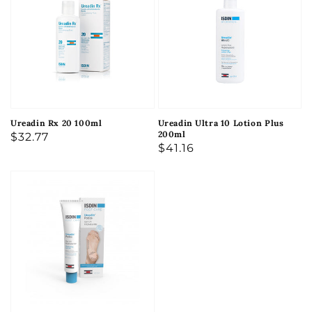
Ureadin Rx 20 100ml
Ureadin Ultra 10 Lotion Plus
200ml
Precio
$32.77
Precio
$41.16
habitual
habitual