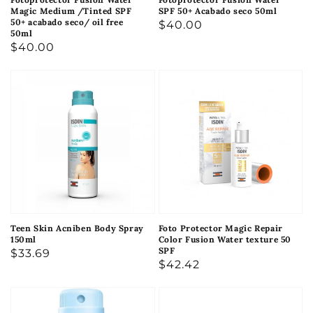
Magic Medium /Tinted SPF
SPF 50+ Acabado seco 50ml
50+ acabado seco/ oil free
Precio
$40.00
50ml
habitual
Precio
$40.00
habitual
Teen Skin Acniben Body Spray
Foto Protector Magic Repair
150ml
Color Fusion Water texture 50
SPF
Precio
$33.69
Precio
$42.42
habitual
habitual