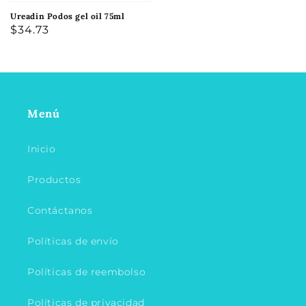
Ureadin Podos gel oil 75ml
Precio
$34.73
habitual
Menú
Inicio
Productos
Contáctanos
Políticas de envío
Políticas de reembolso
Políticas de privacidad