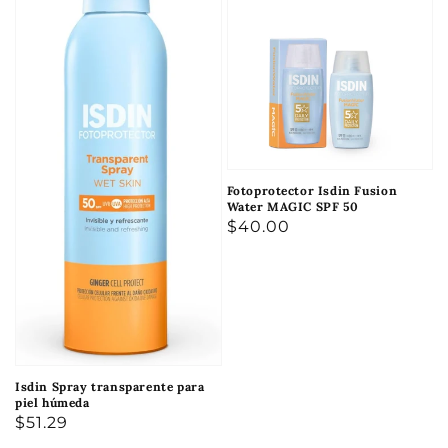
Fotoprotector Isdin Fusion
Water MAGIC SPF 50
Precio
$40.00
habitual
Isdin Spray transparente para
piel húmeda
Precio
$51.29
habitual