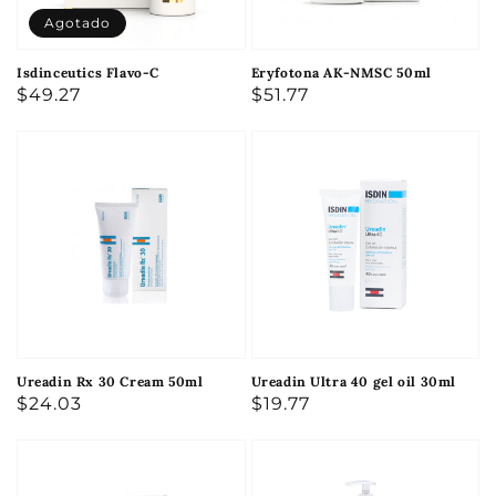
Agotado
Isdinceutics Flavo-C
Eryfotona AK-NMSC 50ml
Precio
$49.27
Precio
$51.77
habitual
habitual
Ureadin Rx 30 Cream 50ml
Ureadin Ultra 40 gel oil 30ml
Precio
$24.03
Precio
$19.77
habitual
habitual