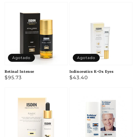
Agotado
Agotado
Retinal Intense
Isdinceutics K-Ox Eyes
Precio
$95.73
Precio
$43.40
habitual
habitual