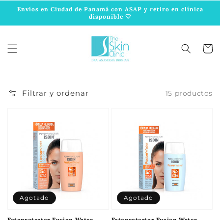
Ir
directamente
Envíos en Ciudad de Panamá con ASAP y retiro en clínica
disponible 🤍
al contenido
Carrit
Filtrar y ordenar
15 productos
Agotado
Agotado
Fotoprotector Fusion Water
Fotoprotector Fusion Water