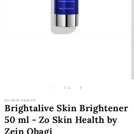
de
galería
de
1
/
2
ZO SKIN HEALTH
Brightalive Skin Brightener
50 ml - Zo Skin Health by
Zein Obagi