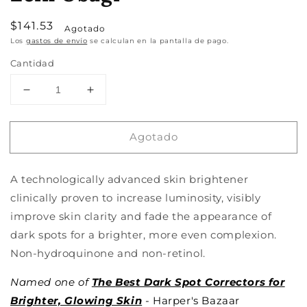
Precio
$141.53
Agotado
habitual
Los
gastos de envío
se calculan en la pantalla de pago.
Cantidad
Reducir
Aumentar
cantidad
cantidad
para
para
Agotado
Brightalive
Brightalive
Skin
Skin
Brightener
Brightener
A technologically advanced skin brightener
50
50
ml
ml
clinically proven to increase luminosity, visibly
-
-
improve skin clarity and fade the appearance of
Zo
Zo
dark spots for a brighter, more even complexion.
Skin
Skin
Non-hydroquinone and non-retinol.
Health
Health
by
by
Named one of
Zein
Zein
The
Best Dark Spot Correctors for
Obagi
Obagi
Brighter, Glowing Skin
- Harper's Bazaar