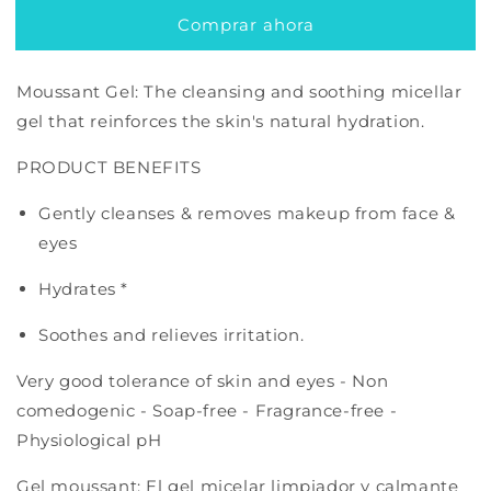
Moussant
Moussant
Comprar ahora
200ml
200ml
/
/
6.67
6.67
Moussant Gel: The cleansing and soothing micellar
oz
oz
gel that reinforces the skin's natural hydration.
PRODUCT BENEFITS
Gently cleanses & removes makeup from face &
eyes
Hydrates *
Soothes and relieves irritation.
Very good tolerance of skin and eyes - Non
comedogenic - Soap-free - Fragrance-free -
Physiological pH
Gel moussant: El gel micelar limpiador y calmante