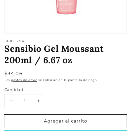
de
galería
BIODERMA
Sensibio Gel Moussant
200ml / 6.67 oz
Precio
$34.06
habitual
Los
gastos de envío
se calculan en la pantalla de pago.
Cantidad
Reducir
Aumentar
cantidad
cantidad
para
para
Agregar al carrito
Sensibio
Sensibio
Gel
Gel