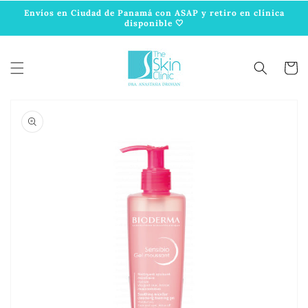
Ir
directamente
Envíos en Ciudad de Panamá con ASAP y retiro en clínica
disponible 🤍
al contenido
Carrit
Ir
directamente
a la
información
del producto
Abrir
elemento
multimedia
1
en
vista