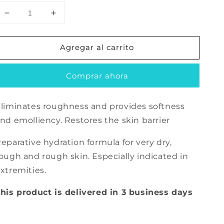
Reducir
Aumentar
cantidad
cantidad
para
para
Agregar al carrito
Ureadin
Ureadin
Rx
Rx
20
20
Comprar ahora
100ml
100ml
liminates roughness and provides softness
nd emolliency. Restores the skin barrier
eparative hydration formula for very dry,
ough and rough skin. Especially indicated in
xtremities.
his product is delivered in 3 business days