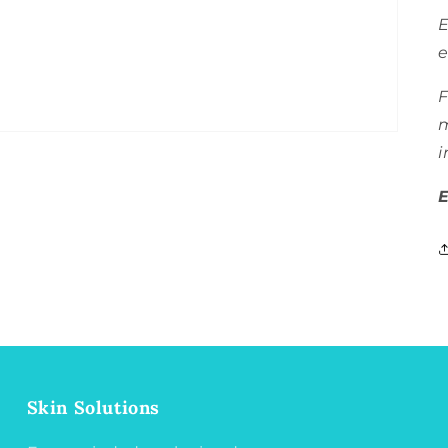
E
e
F
m
i
E
Skin Solutions