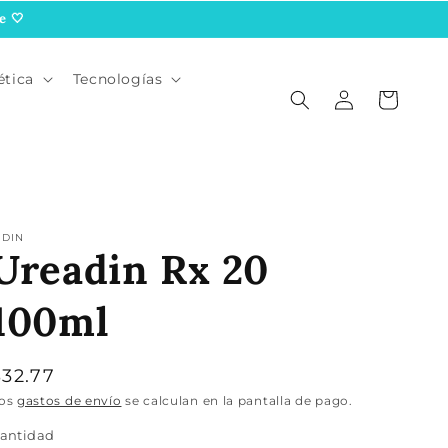
e 🤍
tica
Tecnologías
Iniciar
Carrito
sesión
SDIN
Ureadin Rx 20
100ml
Precio
$32.77
habitual
os
gastos de envío
se calculan en la pantalla de pago.
antidad