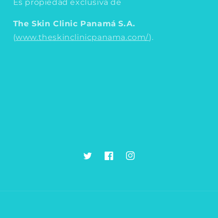
Es propiedad exclusiva de
The Skin Clinic Panamá
S.A.
(
www.theskinclinicpanama.com/
).
Twitter
Facebook
Instagram