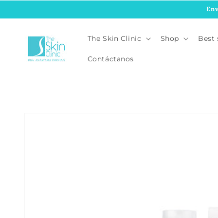
Ir
Env
directamente
al contenido
The Skin Clinic
Shop
Best 
Contáctanos
Ir
directamente
a la
información
del producto